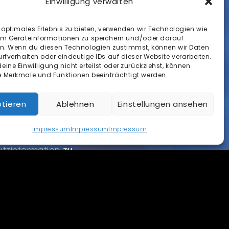
Einwilligung verwalten
mehr.
 optimales Erlebnis zu bieten, verwenden wir Technologien wie
und schon bist du dabei.
um Geräteinformationen zu speichern und/oder darauf
en. Wenn du diesen Technologien zustimmst, können wir Daten
rfverhalten oder eindeutige IDs auf dieser Website verarbeiten.
ine Einwilligung nicht erteilst oder zurückziehst, können
Nachname
 Merkmale und Funktionen beeinträchtigt werden.
tieren
Ablehnen
Einstellungen ansehen
Impressum
Impressum
Impressum
tzinformation
zu.